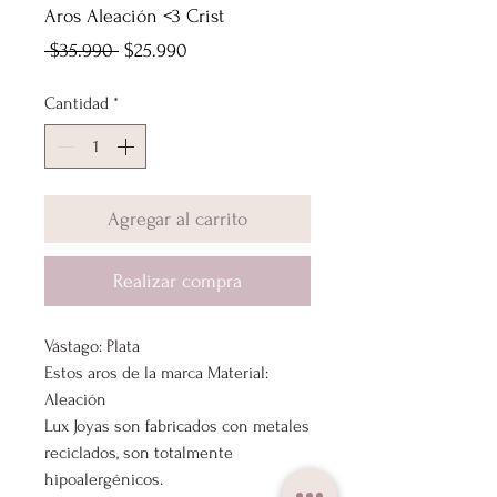
Aros Aleación <3 Crist
Precio
Precio
 $35.990 
$25.990
de
Cantidad
*
oferta
Agregar al carrito
Realizar compra
Vástago: Plata
Estos aros de la marca Material:
Aleación
Lux Joyas son fabricados con metales
reciclados, son totalmente
hipoalergénicos.