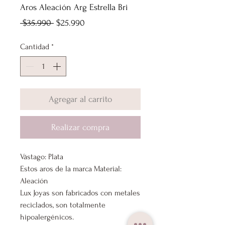
Aros Aleación Arg Estrella Bri
Precio
Precio
 $35.990 
$25.990
de
Cantidad
*
oferta
Agregar al carrito
Realizar compra
Vástago: Plata
Estos aros de la marca Material:
Aleación
Lux Joyas son fabricados con metales
reciclados, son totalmente
hipoalergénicos.