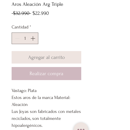
Aros Aleación Arg Triple
Precio
Precio
 $32.990 
$22.990
de
Cantidad
*
oferta
Agregar al carrito
Realizar compra
Vástago: Plata
Estos aros de la marca Material:
Aleación
Lux Joyas son fabricados con metales
reciclados, son totalmente
hipoalergénicos.