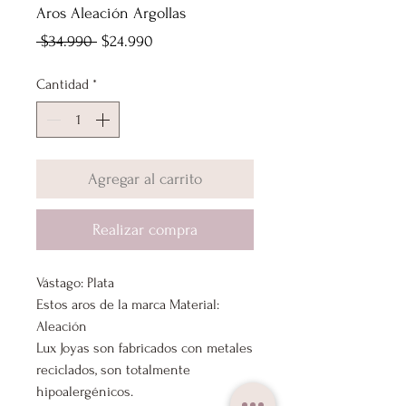
Aros Aleación Argollas
Precio
Precio
 $34.990 
$24.990
de
Cantidad
*
oferta
Agregar al carrito
Realizar compra
Vástago: Plata
Estos aros de la marca Material:
Aleación
Lux Joyas son fabricados con metales
reciclados, son totalmente
hipoalergénicos.