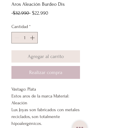
Aros Aleación Burdeo Dis
Precio
Precio
 $32.990 
$22.990
de
Cantidad
*
oferta
Agregar al carrito
Realizar compra
Vástago: Plata
Estos aros de la marca Material:
Aleación
Lux Joyas son fabricados con metales
reciclados, son totalmente
hipoalergénicos.