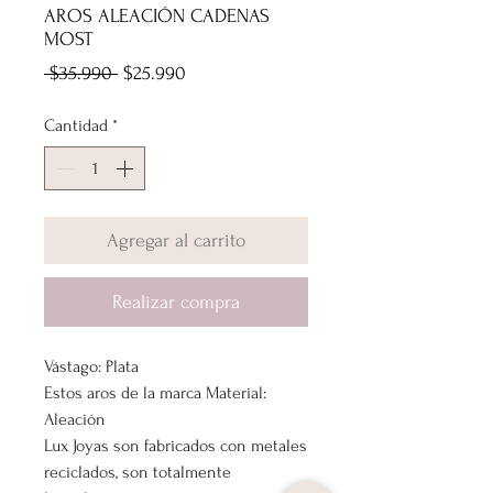
AROS ALEACIÓN CADENAS
MOST
Precio
Precio
 $35.990 
$25.990
de
Cantidad
*
oferta
Agregar al carrito
Realizar compra
Vástago: Plata
Estos aros de la marca Material:
Aleación
Lux Joyas son fabricados con metales
reciclados, son totalmente