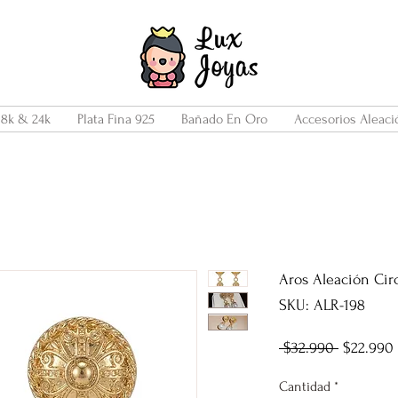
18k & 24k
Plata Fina 925
Bañado En Oro
Accesorios Aleaci
Aros Aleación Circ
SKU: ALR-198
Precio
 $32.990 
$22.990
Cantidad
*