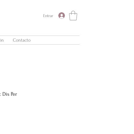
Entrar
ón
Contacto
 Dis Per
Precio
de
oferta