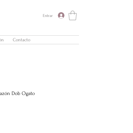
Entrar
ón
Contacto
razón Dob Ogato
Precio
de
oferta