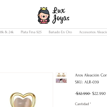
18k & 24k
Plata Fina 925
Bañado En Oro
Accesorios Aleaci
Aros Aleación Co
SKU: ALR-039
Precio
 $32.990 
$22.990
Cantidad
*