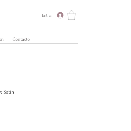
Entrar
ón
Contacto
x Satin
recio
e
ferta