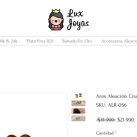
18k & 24k
Plata Fina 925
Bañado En Oro
Accesorios Aleaci
Aros Aleación Cru
SKU: ALR-056
Precio
P
 $31.990 
$21.990
d
Cantidad
*
o