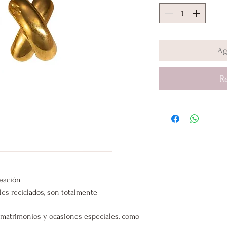
Ag
R
leación
les reciclados, son totalmente
s, matrimonios y ocasiones especiales, como