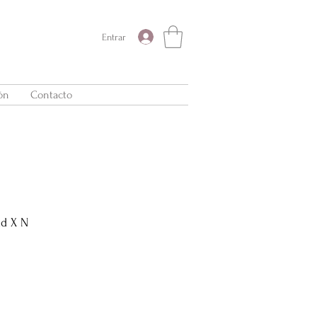
Entrar
ón
Contacto
ad X N
Precio
de
oferta