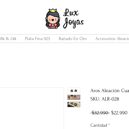
18k & 24k
Plata Fina 925
Bañado En Oro
Accesorios Aleaci
Aros Aleación Cu
SKU: ALR-028
Precio
 $32.990 
$22.990
Cantidad
*