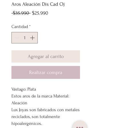
Aros Aleación Dis Cad Oj
Precio
Precio
 $35.990 
$25.990
de
Cantidad
*
oferta
Agregar al carrito
Realizar compra
Vástago: Plata
Estos aros de la marca Material:
Aleación
Lux Joyas son fabricados con metales
reciclados, son totalmente
hipoalergénicos.