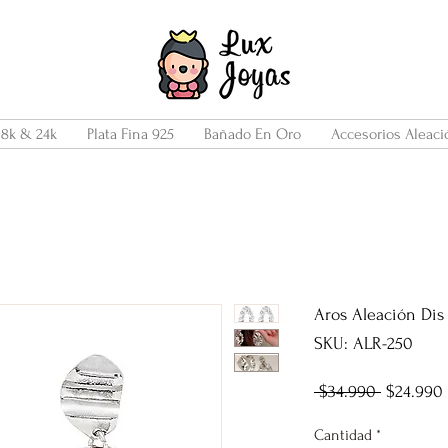
18k & 24k
Plata Fina 925
Bañado En Oro
Accesorios Aleaci
Aros Aleación Dis
SKU: ALR-250
Precio
 $34.990 
$24.990
Cantidad
*