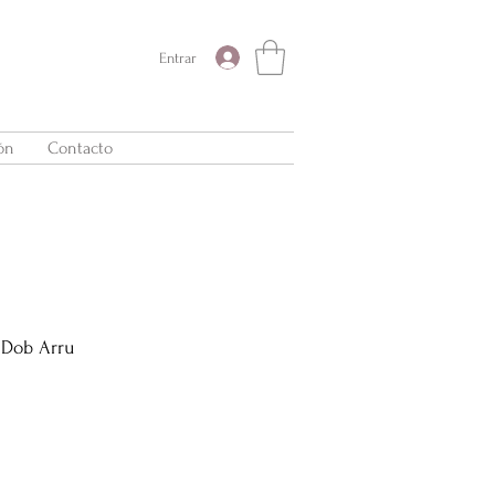
Entrar
ón
Contacto
 Dob Arru
Precio
de
oferta