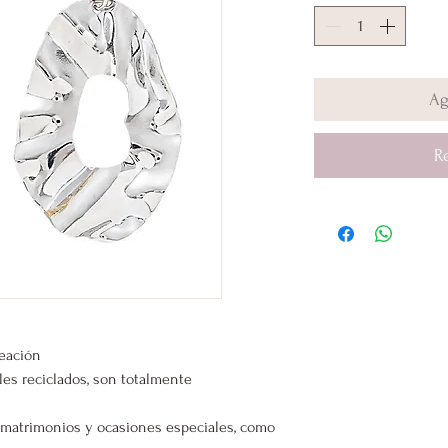
Ag
R
leación
les reciclados, son totalmente
s, matrimonios y ocasiones especiales, como