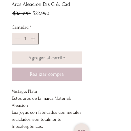
Aros Aleación Dis G & Cad
Precio
Precio
 $32.990 
$22.990
de
Cantidad
*
oferta
Agregar al carrito
Realizar compra
Vástago: Plata
Estos aros de la marca Material:
Aleación
Lux Joyas son fabricados con metales
reciclados, son totalmente
hipoalergénicos.