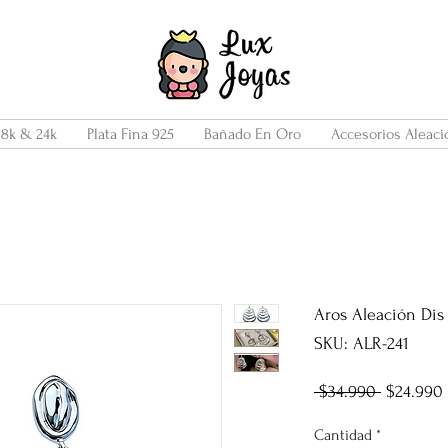
18k & 24k
Plata Fina 925
Bañado En Oro
Accesorios Aleaci
Aros Aleación Dis
SKU: ALR-241
Precio
 $34.990 
$24.990
Cantidad
*