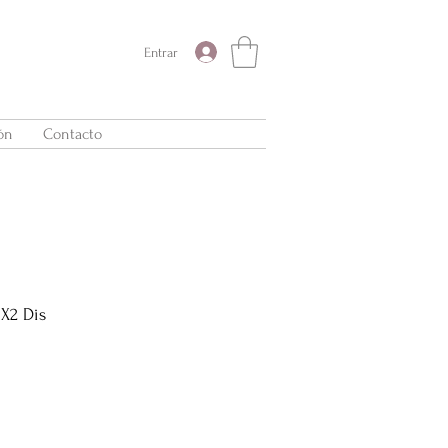
Entrar
ón
Contacto
 X2 Dis
Precio
de
oferta