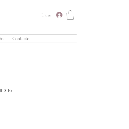
Entrar
ón
Contacto
f X Bri
Precio
de
oferta