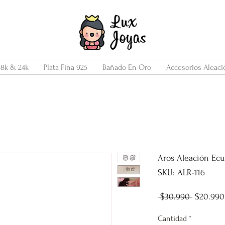
18k & 24k
Plata Fina 925
Bañado En Oro
Accesorios Aleaci
Aros Aleación Ecuf
SKU: ALR-116
Precio
 $30.990 
$20.990
Cantidad
*