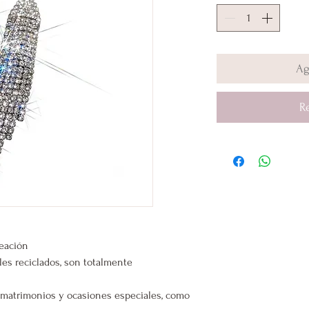
Ag
R
leación
les reciclados, son totalmente
s, matrimonios y ocasiones especiales, como