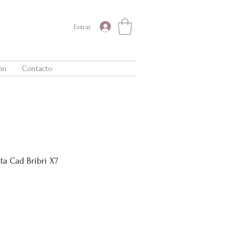
Entrar
ón
Contacto
ta Cad Bribri X7
Precio
de
oferta