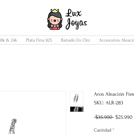
18k & 24k
Plata Fina 925
Bañado En Oro
Accesorios Aleaci
Aros Aleación Fies
SKU: ALR-283
Precio
 $35.990 
$25.990
Cantidad
*