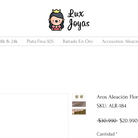
18k & 24k
Plata Fina 925
Bañado En Oro
Accesorios Aleaci
Aros Aleación Flor
SKU: ALR-184
Precio
 $30.990 
$20.990
Cantidad
*