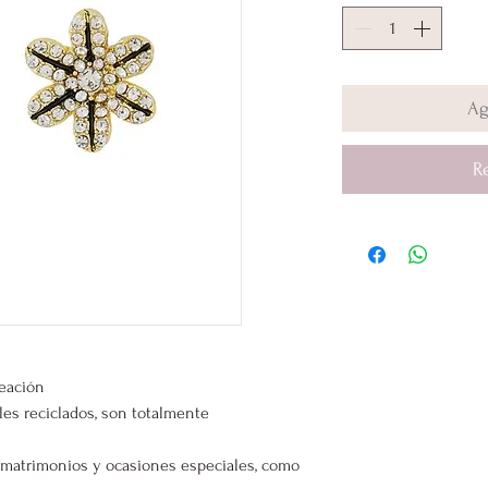
Ag
R
leación
les reciclados, son totalmente
s, matrimonios y ocasiones especiales, como