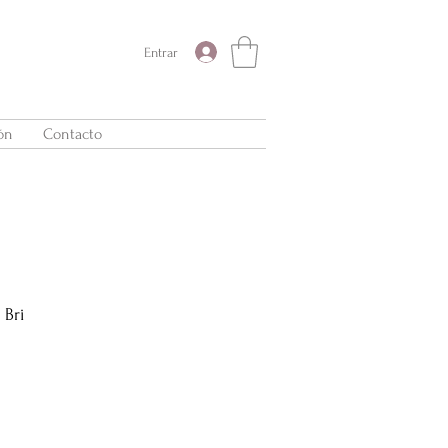
Entrar
ón
Contacto
 Bri
Precio
de
oferta