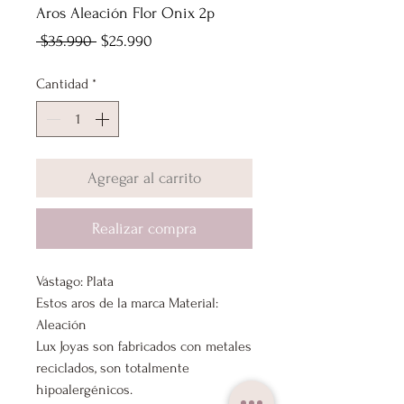
Aros Aleación Flor Onix 2p
Precio
Precio
 $35.990 
$25.990
de
Cantidad
*
oferta
Agregar al carrito
Realizar compra
Vástago: Plata
Estos aros de la marca Material:
Aleación
Lux Joyas son fabricados con metales
reciclados, son totalmente
hipoalergénicos.