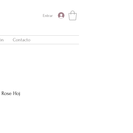
Entrar
ón
Contacto
r Rose Hoj
Precio
de
oferta