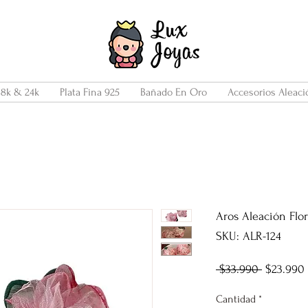
18k & 24k
Plata Fina 925
Bañado En Oro
Accesorios Aleaci
Aros Aleación Flo
SKU: ALR-124
Precio
 $33.990 
$23.990
Cantidad
*