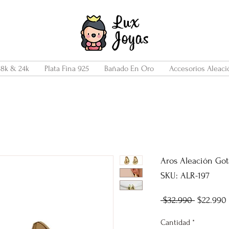
18k & 24k
Plata Fina 925
Bañado En Oro
Accesorios Aleaci
Aros Aleación Got
SKU: ALR-197
Precio
 $32.990 
$22.990
Cantidad
*