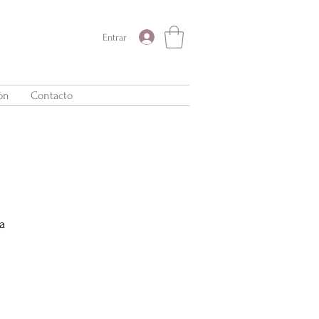
Entrar
ón
Contacto
a
Precio
de
oferta