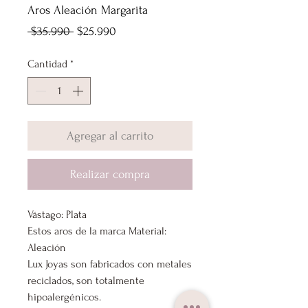
Aros Aleación Margarita
Precio
Precio
 $35.990 
$25.990
de
Cantidad
*
oferta
Agregar al carrito
Realizar compra
Vástago: Plata
Estos aros de la marca Material:
Aleación
Lux Joyas son fabricados con metales
reciclados, son totalmente
hipoalergénicos.