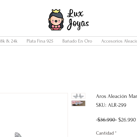
18k & 24k
Plata Fina 925
Bañado En Oro
Accesorios Aleaci
Aros Aleación Mari
SKU: ALR-299
Precio
 $36.990 
$26.990
Cantidad
*