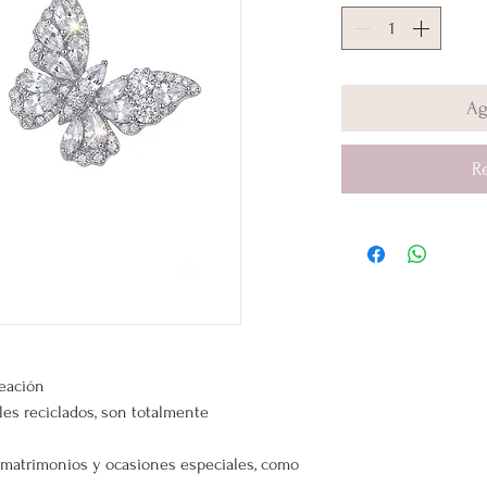
Ag
R
leación
les reciclados, son totalmente
s, matrimonios y ocasiones especiales, como