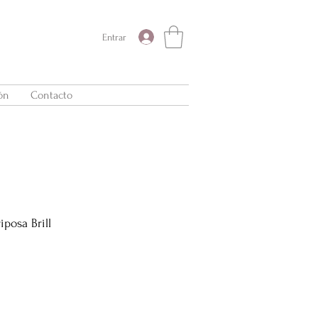
Entrar
ón
Contacto
posa Brill
Precio
de
oferta