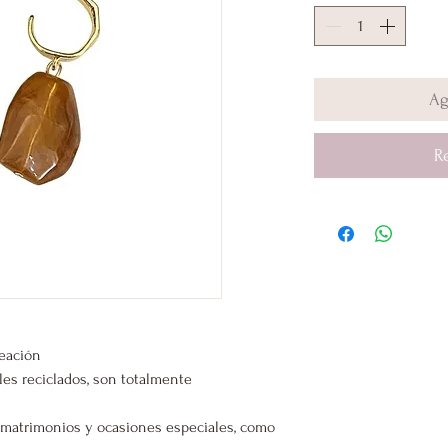
Ag
R
leación
les reciclados, son totalmente
s, matrimonios y ocasiones especiales, como