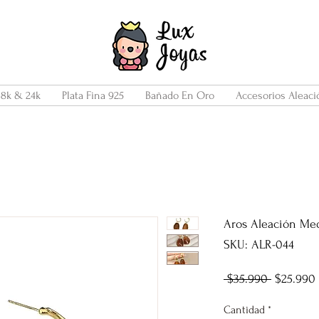
18k & 24k
Plata Fina 925
Bañado En Oro
Accesorios Aleaci
Aros Aleación Me
SKU: ALR-044
Precio
 $35.990 
$25.990
Cantidad
*