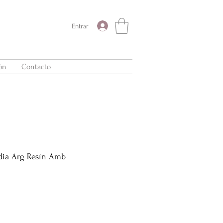
Entrar
ón
Contacto
dia Arg Resín Amb
Precio
de
oferta