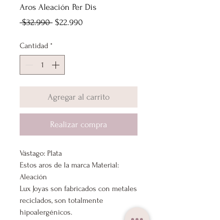
Aros Aleación Per Dis
Precio
Precio
 $32.990 
$22.990
de
Cantidad
*
oferta
Agregar al carrito
Realizar compra
Vástago: Plata
Estos aros de la marca Material:
Aleación
Lux Joyas son fabricados con metales
reciclados, son totalmente
hipoalergénicos.