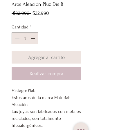
Aros Aleación Pluz Dis B
Precio
Precio
 $32.990 
$22.990
de
Cantidad
*
oferta
Agregar al carrito
Realizar compra
Vástago: Plata
Estos aros de la marca Material:
Aleación
Lux Joyas son fabricados con metales
reciclados, son totalmente
hipoalergénicos.