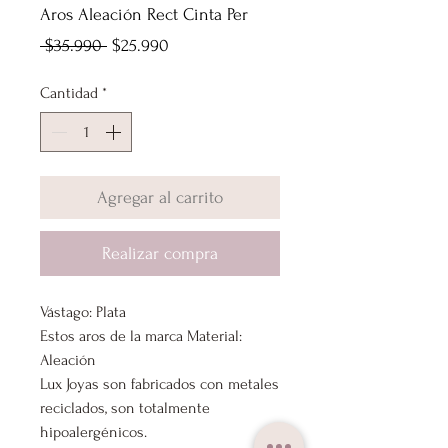
Aros Aleación Rect Cinta Per
Precio
Precio
 $35.990 
$25.990
de
Cantidad
*
oferta
Agregar al carrito
Realizar compra
Vástago: Plata
Estos aros de la marca Material:
Aleación
Lux Joyas son fabricados con metales
reciclados, son totalmente
hipoalergénicos.