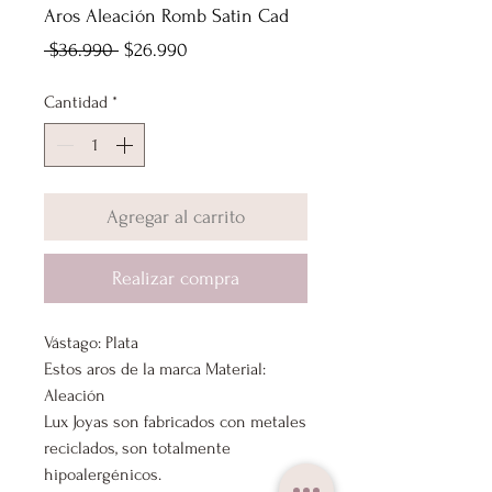
Aros Aleación Romb Satin Cad
Precio
Precio
 $36.990 
$26.990
de
Cantidad
*
oferta
Agregar al carrito
Realizar compra
Vástago: Plata
Estos aros de la marca Material:
Aleación
Lux Joyas son fabricados con metales
reciclados, son totalmente
hipoalergénicos.