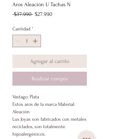
Aros Aleación U Tachas N
Precio
Precio
 $37.990 
$27.990
de
Cantidad
*
oferta
Agregar al carrito
Realizar compra
Vástago: Plata
Estos aros de la marca Material:
Aleación
Lux Joyas son fabricados con metales
reciclados, son totalmente
hipoalergénicos.