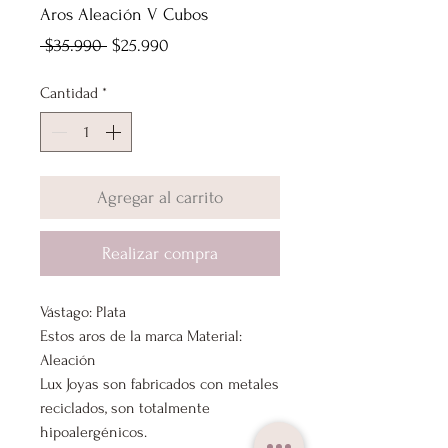
Aros Aleación V Cubos
Precio
Precio
 $35.990 
$25.990
de
Cantidad
*
oferta
Agregar al carrito
Realizar compra
Vástago: Plata
Estos aros de la marca Material:
Aleación
Lux Joyas son fabricados con metales
reciclados, son totalmente
hipoalergénicos.