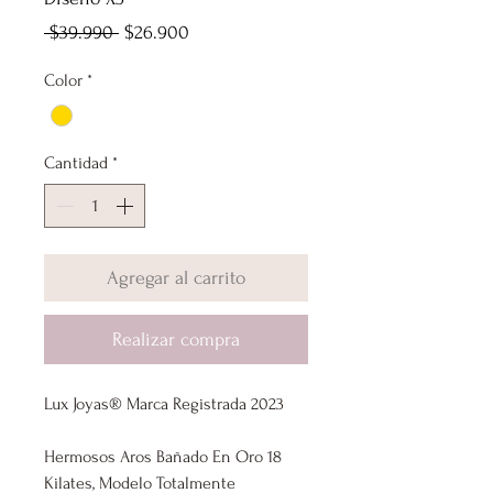
Precio
Precio
 $39.990 
$26.900
de
Color
*
oferta
Cantidad
*
Agregar al carrito
Realizar compra
Lux Joyas® Marca Registrada 2023
Hermosos Aros Bañado En Oro 18
Kilates, Modelo Totalmente