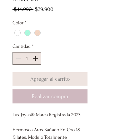
Precio
Precio
 $44.990 
$29.900
de
Color
*
oferta
Cantidad
*
Agregar al carrito
Realizar compra
Lux Joyas® Marca Registrada 2023
Hermosos Aros Bañado En Oro 18
Kilates, Modelo Totalmente