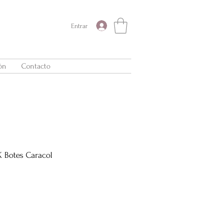
Entrar
ón
Contacto
 Botes Caracol
Precio
de
oferta