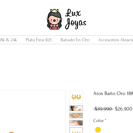
18k & 24k
Plata Fina 925
Bañado En Oro
Accesorios Aleaci
Aros Baño Oro 18K
Precio
 $39.990 
$26.900
Color
*