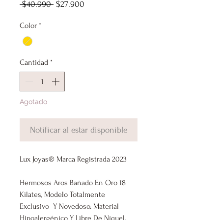
Precio
Precio
 $40.990 
$27.900
de
Color
*
oferta
Cantidad
*
Agotado
Notificar al estar disponible
Lux Joyas® Marca Registrada 2023
Hermosos Aros Bañado En Oro 18
Kilates, Modelo Totalmente
Exclusivo Y Novedoso. Material
Hipoalergénico Y Libre De Níquel.