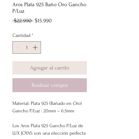
Aros Plata 925 Baño Oro Gancho
P/Luz
Precio
Precio
 $22.990 
$15.990
de
Cantidad
*
oferta
Agregar al carrito
Realizar compra
Material: Plata 925 (Bañado en Oro)
Gancho P/Luz : 20mm – 6.5mm
Los Aros Plata 925 Gancho P/Luz de
LUX JOYAS son una elección perfecta