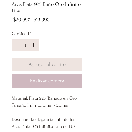
Aros Plata 925 Baño Oro Infinito
Liso
Precio
Precio
 $20.990 
$13.990
de
Cantidad
*
oferta
Agregar al carrito
Realizar compra
Material: Plata 925 (Bañado en Oro)
Tamaño Infinito: 5mm - 2.5mm
Descubre la elegancia sutil de los
Aros Plata 925 Infinito Liso de LUX