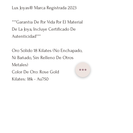
Lux Joyas® Marca Registrada 2023
***Garantía De Por Vida Por El Material
De La Joya, Incluye Certificado De
Autenticidad***
Oro Sólido 18 Kilates (No Enchapado,
Ni Bañado, Sin Relleno De Otros
Metales)
Color De Oro: Rose Gold
Kilates: 18k - Au750
Medida Cadena: 40cm - 45cm
Ajustable
Medida Colgante: 6,5mm x 8,5mm
Diamante: 0,01ct
Marca: Lux Joyas
Nuestros Productos Se Envían