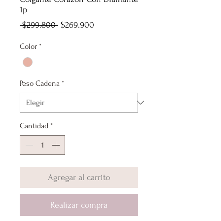
1p
Precio
Precio
 $299.800 
$269.900
de
Color
*
oferta
Peso Cadena
*
Cantidad
*
Agregar al carrito
Realizar compra