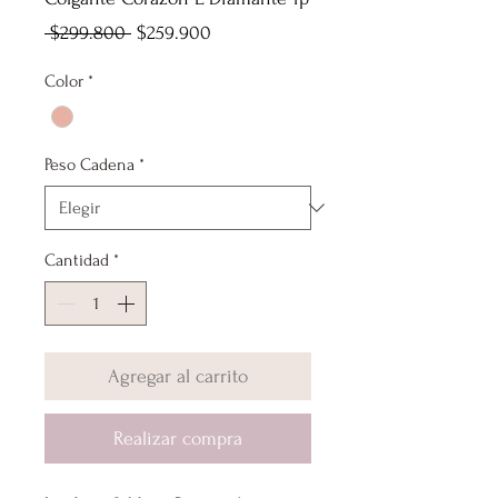
Precio
Precio
 $299.800 
$259.900
de
Color
*
oferta
Peso Cadena
*
Cantidad
*
Agregar al carrito
Realizar compra