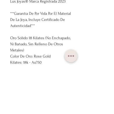
Lux Joyas® Marca Registrada 2023
***Garantía De Por Vida Por El Material
De La Joya, Incluye Certificado De
Autenticidad***
Oro Sólido 18 Kilates (No Enchapado,
Ni Bañado, Sin Relleno De Otros
Metales)
Color De Oro: Rose Gold
Kilates: 18k - Au750
Medida Cadena: 40cm - 45cm
Ajustable
Medida Colgante: 11,5mm x 10mm
Diamante: 0,01ct
Marca: Lux Joyas
Nuestros Productos Se Envían
Previamente Revisados Por Nuestro