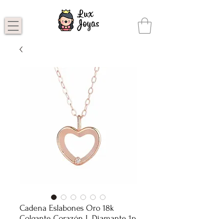
Cadena Eslabones Oro 18k
Colgante Corazón L Diamante 1p