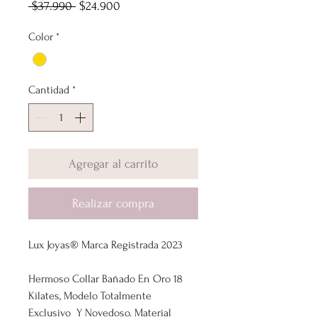
Precio
Precio
 $37.990 
$24.900
de
Color
*
oferta
Cantidad
*
Agregar al carrito
Realizar compra
Lux Joyas® Marca Registrada 2023
Hermoso Collar Bañado En Oro 18
Kilates, Modelo Totalmente
Exclusivo Y Novedoso. Material