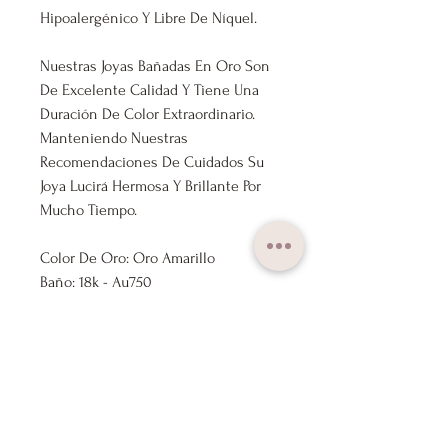
Hipoalergénico Y Libre De Níquel.
Nuestras Joyas Bañadas En Oro Son
De Excelente Calidad Y Tiene Una
Duración De Color Extraordinario.
Manteniendo Nuestras
Recomendaciones De Cuidados Su
Joya Lucirá Hermosa Y Brillante Por
Mucho Tiempo.
Color De Oro: Oro Amarillo
Baño: 18k - Au750
Medida: 40cm ajustable a 45cm
Marca: Lux Joyas
Nuestros Productos Se Envían
Previamente Revisados Por Nuestro
Control De Calidad.