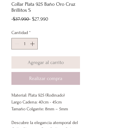
Collar Plata 925 Baño Oro Cruz
Brillitos S
Precio
Precio
 $37.990 
$27.990
de
Cantidad
*
oferta
Agregar al carrito
Realizar compra
Material: Plata 925 (Rodinado)
Largo Cadena: 40cm - 45cm
Tamaño Colgante: 8mm – 5mm
Descubre la elegancia atemporal del