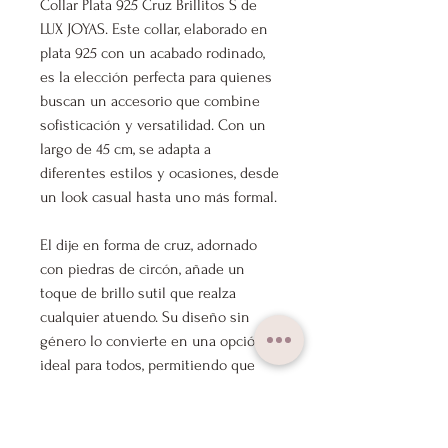
Collar Plata 925 Cruz Brillitos S de
LUX JOYAS. Este collar, elaborado en
plata 925 con un acabado rodinado,
es la elección perfecta para quienes
buscan un accesorio que combine
sofisticación y versatilidad. Con un
largo de 45 cm, se adapta a
diferentes estilos y ocasiones, desde
un look casual hasta uno más formal.
El dije en forma de cruz, adornado
con piedras de circón, añade un
toque de brillo sutil que realza
cualquier atuendo. Su diseño sin
género lo convierte en una opción
ideal para todos, permitiendo que
cada persona exprese su estilo
único. Este collar es un símbolo de fe
y elegancia, perfecto para llevar en