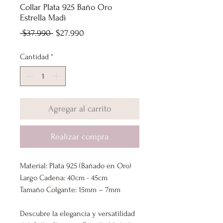
Collar Plata 925 Baño Oro
Estrella Madi
Precio
Precio
 $37.990 
$27.990
de
Cantidad
*
oferta
Agregar al carrito
Realizar compra
Material: Plata 925 (Bañado en Oro)
Largo Cadena: 40cm - 45cm
Tamaño Colgante: 15mm – 7mm
Descubre la elegancia y versatilidad