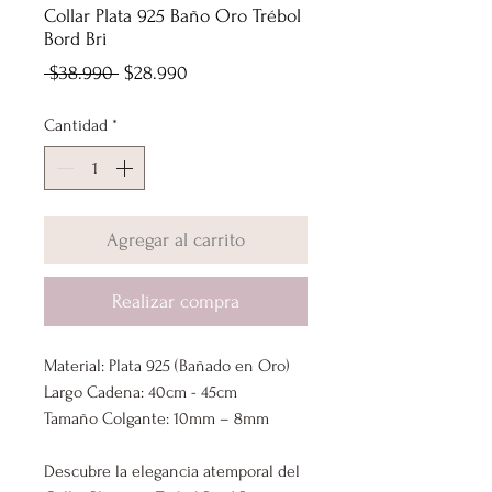
Collar Plata 925 Baño Oro Trébol
Bord Bri
Precio
Precio
 $38.990 
$28.990
de
Cantidad
*
oferta
Agregar al carrito
Realizar compra
Material: Plata 925 (Bañado en Oro)
Largo Cadena: 40cm - 45cm
Tamaño Colgante: 10mm – 8mm
Descubre la elegancia atemporal del