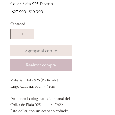
Collar Plata 925 Diseño
Precio
Precio
 $27.990 
$19.990
de
Cantidad
*
oferta
Agregar al carrito
Realizar compra
Material: Plata 925 (Rodinado)
Largo Cadena: 36cm - 42cm
Descubre la elegancia atemporal del
Collar de Plata 925 de LUX JOYAS.
Este collar, con un acabado rodiado,