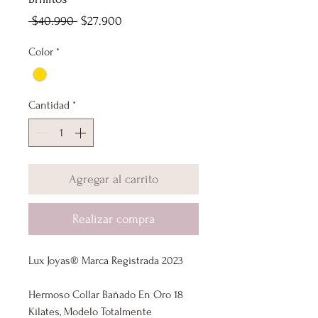
Precio
Precio
 $40.990 
$27.900
de
Color
*
oferta
Cantidad
*
Agregar al carrito
Realizar compra
Lux Joyas® Marca Registrada 2023
Hermoso Collar Bañado En Oro 18
Kilates, Modelo Totalmente