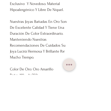
Exclusivo Y Novedoso. Material
Hipoalergénico Y Libre De Níquel.
Nuestras Joyas Bañadas En Oro Son
De Excelente Calidad Y Tiene Una
Duración De Color Extraordinario.
Manteniendo Nuestras
Recomendaciones De Cuidados Su
Joya Lucirá Hermosa Y Brillante Por
Mucho Tiempo.
Color De Oro: Oro Amarillo
Baño: 18k - Au750
Medida: 40cm Ajustable a 45cm
Marca: Lux Joyas
Nuestros Productos Se Envían
Previamente Revisados Por Nuestro
Control De Calidad.