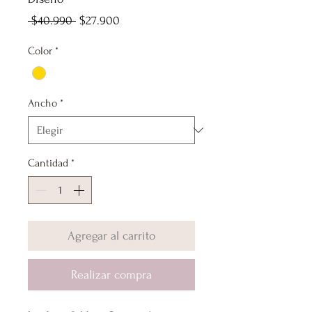
Precio
Precio
 $40.990 
$27.900
de
Color
*
oferta
Ancho
*
Cantidad
*
Agregar al carrito
Realizar compra