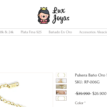
18k & 24k
Plata Fina 925
Bañado En Oro
Accesorios Aleaci
Pulsera Baño Oro 1
SKU: RP-006G
Precio
 $39.990 
$26.900
Color
*