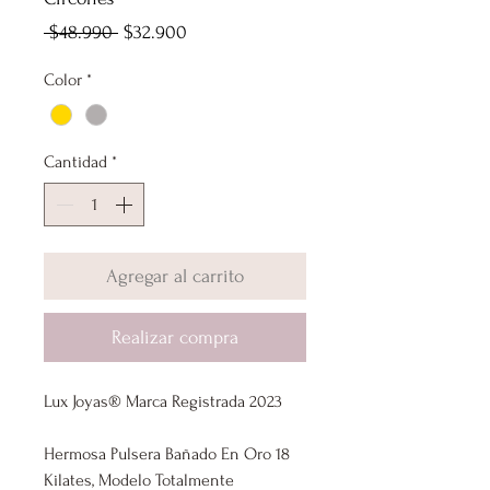
Precio
Precio
 $48.990 
$32.900
de
Color
*
oferta
Cantidad
*
Agregar al carrito
Realizar compra
Lux Joyas® Marca Registrada 2023
Hermosa Pulsera Bañado En Oro 18
Kilates, Modelo Totalmente