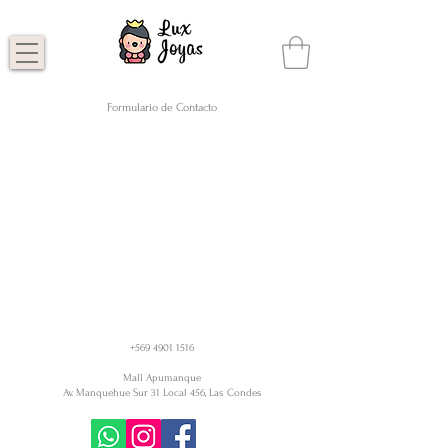
Formulario de Contacto
+569 4901 1516
Mall Apumanque
Av. Manquehue Sur 31 Local 456, Las Condes