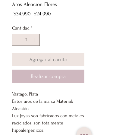
Aros Aleación Flores
Precio
Precio
 $34.990 
$24.990
de
Cantidad
*
oferta
Agregar al carrito
Realizar compra
Vástago: Plata
Estos aros de la marca Material:
Aleación
Lux Joyas son fabricados con metales
reciclados, son totalmente
hipoalergénicos.