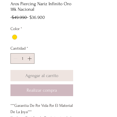
Aros Piercing Nariz Infinito Oro
18k Nacional
Precio
Precio
 $49.990 
$36.900
de
Color
*
oferta
Cantidad
*
Agregar al carrito
Realizar compra
***Garantía De Por Vida Por El Material
De La Joya***