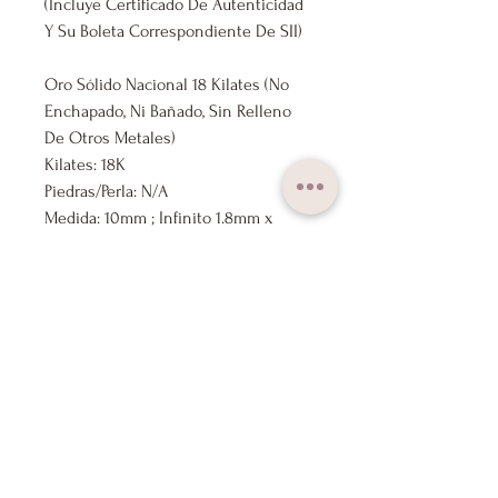
(Incluye Certificado De Autenticidad
Y Su Boleta Correspondiente De SII)
Oro Sólido Nacional 18 Kilates (No
Enchapado, Ni Bañado, Sin Relleno
De Otros Metales)
Kilates: 18K
Piedras/Perla: N/A
Medida: 10mm ; Infinito 1.8mm x
4.2mm
Marca: Lux Joyas®
Nuestros Productos Se Envían
Previamente Revisados Por Nuestro
Control De Calidad.
Todas Nuestras Joyas Incluyen Caja
De Regalo, Para Regalar O Conservar
Tus Joyas.