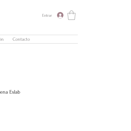
Entrar
ón
Contacto
dena Eslab
recio
de
ferta