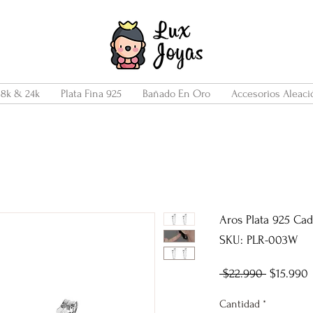
18k & 24k
Plata Fina 925
Bañado En Oro
Accesorios Aleaci
Aros Plata 925 Ca
SKU: PLR-003W
Precio
P
 $22.990 
$15.990
Cantidad
*
o